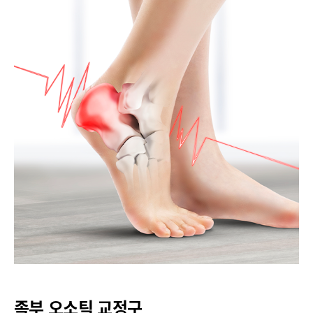
족부 오소틱 교정구